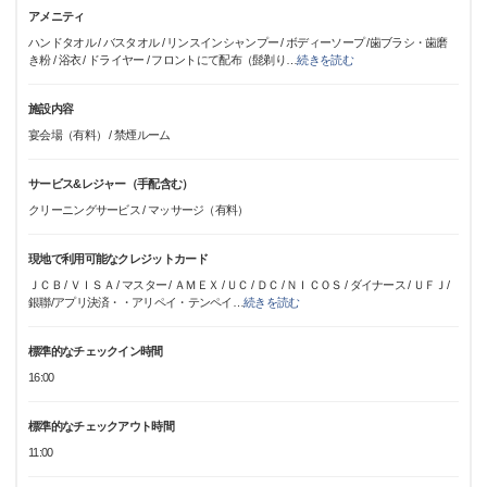
アメニティ
ハンドタオル / バスタオル / リンスインシャンプー / ボディーソープ /歯ブラシ・歯磨
き粉 / 浴衣 / ドライヤー / フロントにて配布（髭剃り
…
続きを読む
施設内容
宴会場（有料） / 禁煙ルーム
サービス&レジャー（手配含む）
クリーニングサービス / マッサージ（有料）
現地で利用可能なクレジットカード
ＪＣＢ / ＶＩＳＡ / マスター / ＡＭＥＸ / ＵＣ / ＤＣ / ＮＩＣＯＳ / ダイナース / ＵＦＪ/
銀聯/アプリ決済・・アリペイ・テンペイ
…
続きを読む
標準的なチェックイン時間
16:00
標準的なチェックアウト時間
11:00