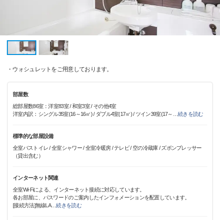
・ウォシュレットをご用意しております。
部屋数
総部屋数86室：洋室83室 / 和室3室 / その他4室
洋室内訳：シングル35室(16～16㎡) / ダブル4室(17㎡) / ツイン39室(17～
…
続きを読む
標準的な部屋設備
全室バストイレ / 全室シャワー / 全室冷暖房 / テレビ / 空の冷蔵庫 / ズボンプレッサー
（貸出含む）
インターネット関連
全室Wi-Fiによる、インターネット接続に対応しています。
各お部屋に、パスワードのご案内したインフォメーションを配置しています。
[接続方法]無線LA
…
続きを読む