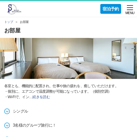
宿泊予約
MENU
トップ
お部屋
お部屋
各室とも、機能的に配置され、仕事や旅の疲れを、癒していただけます。
・個別に、エアコンで温度調整が可能になっています。（個別空調）
・Wi-Fiで、イン
…
続きを読む
シングル
3名様のグループ旅行に！